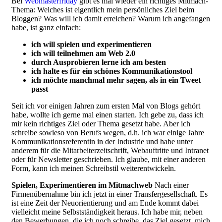
Bei
Webmasterfriday
gibt es mal wieder ein richtiges Mitmach-
Thema: Welches ist eigentlich mein persönliches Ziel beim
Bloggen? Was will ich damit erreichen? Warum ich angefangen
habe, ist ganz einfach:
ich will spielen und experimentieren
ich will teilnehmen am Web 2.0
durch Ausprobieren lerne ich am besten
ich halte es für ein schönes Kommunikationstool
ich möchte manchmal mehr sagen, als in ein Tweet
passt
Seit ich vor einigen Jahren zum ersten Mal von Blogs gehört
habe, wollte ich gerne mal einen starten. Ich gebe zu, dass ich
mir kein richtiges Ziel oder Thema gesetzt habe. Aber ich
schreibe sowieso von Berufs wegen, d.h. ich war einige Jahre
Kommunikationsreferentin in der Industrie und habe unter
anderem für die Mitarbeiterzeitschrift, Webauftritte und Intranet
oder für Newsletter geschrieben. Ich glaube, mit einer anderen
Form, kann ich meinen Schreibstil weiterentwickeln.
Spielen, Experimentieren im Mitmachweb
Nach einer
Firmenübernahme bin ich jetzt in einer Transfergesellschaft. Es
ist eine Zeit der Neuorientierung und am Ende kommt dabei
vielleicht meine Selbstständigkeit heraus. Ich habe mir, neben
den Bewerbungen, die ich noch schreibe, das Ziel gesetzt, mich