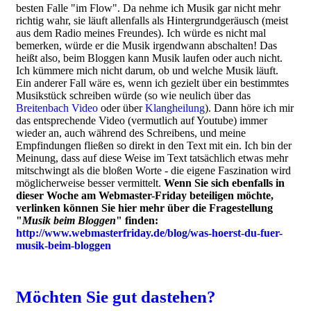
besten Falle "im Flow". Da nehme ich Musik gar nicht mehr
richtig wahr, sie läuft allenfalls als Hintergrundgeräusch (meist
aus dem Radio meines Freundes). Ich würde es nicht mal
bemerken, würde er die Musik irgendwann abschalten! Das
heißt also, beim Bloggen kann Musik laufen oder auch nicht.
Ich kümmere mich nicht darum, ob und welche Musik läuft.
Ein anderer Fall wäre es, wenn ich gezielt über ein bestimmtes
Musikstück schreiben würde (so wie neulich über das
Breitenbach Video
oder über
Klangheilung
). Dann höre ich mir
das entsprechende Video (vermutlich auf Youtube) immer
wieder an, auch während des Schreibens, und meine
Empfindungen fließen so direkt in den Text mit ein. Ich bin der
Meinung, dass auf diese Weise im Text tatsächlich etwas mehr
mitschwingt als die bloßen Worte - die eigene Faszination wird
möglicherweise besser vermittelt.
Wenn Sie sich ebenfalls in
dieser Woche am Webmaster-Friday beteiligen möchte,
verlinken können Sie hier mehr über die Fragestellung
"
Musik beim Bloggen
" finden:
http://www.webmasterfriday.de/blog/was-hoerst-du-fuer-
musik-beim-bloggen
Möchten Sie gut dastehen?