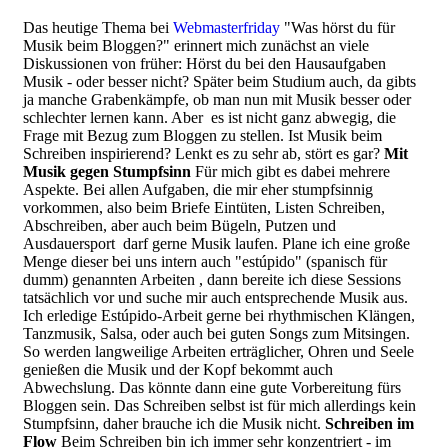
Das heutige Thema bei
Webmasterfriday
"Was hörst du für
Musik beim Bloggen?" erinnert mich zunächst an viele
Diskussionen von früher: Hörst du bei den Hausaufgaben
Musik - oder besser nicht? Später beim Studium auch, da gibts
ja manche Grabenkämpfe, ob man nun mit Musik besser oder
schlechter lernen kann. Aber es ist nicht ganz abwegig, die
Frage mit Bezug zum Bloggen zu stellen. Ist Musik beim
Schreiben inspirierend? Lenkt es zu sehr ab, stört es gar?
Mit
Musik gegen Stumpfsinn
Für mich gibt es dabei mehrere
Aspekte. Bei allen Aufgaben, die mir eher stumpfsinnig
vorkommen, also beim Briefe Eintüten, Listen Schreiben,
Abschreiben, aber auch beim Bügeln, Putzen und
Ausdauersport darf gerne Musik laufen. Plane ich eine große
Menge dieser bei uns intern auch "estúpido" (spanisch für
dumm) genannten Arbeiten , dann bereite ich diese Sessions
tatsächlich vor und suche mir auch entsprechende Musik aus.
Ich erledige Estúpido-Arbeit gerne bei rhythmischen Klängen,
Tanzmusik, Salsa, oder auch bei guten Songs zum Mitsingen.
So werden langweilige Arbeiten erträglicher, Ohren und Seele
genießen die Musik und der Kopf bekommt auch
Abwechslung. Das könnte dann eine gute Vorbereitung fürs
Bloggen sein. Das Schreiben selbst ist für mich allerdings kein
Stumpfsinn, daher brauche ich die Musik nicht.
Schreiben im
Flow
Beim Schreiben bin ich immer sehr konzentriert - im