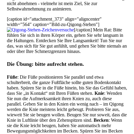
nicht abnehmen - vielmehr ist mein Ziel, Sie zur
Selbstwahrnehmung zu animieren.
[caption id="attachment_373" align="aligncenter"
width="564" caption="Bild-zu-Qigong-Stehen"]
[/caption]
Mein Rat: Bitte
fühlen Sie sich in ihren Körper ein, gehen Sie sehr langsam in
die Haltungen. Entdecken Sie Ihre Langsamkeit! Tun Sie nur
das, was sich für Sie gut anfühlt, und gehen Sie bitte niemals an
oder über Ihre Schmerzgrenzen hinaus.
Die Übung: bitte aufrecht stehen.
Füße
: Die Füße positionieren Sie parallel und etwa
schulterbreit, die ganze Fußfläche sollte guten Bodenkontakt
haben. Spüren Sie in die Füße hinein, bis Sie das Gefühl haben,
dass Sie „in Kontakt“ mit Ihren Füßen stehen.
Knie
: Wenden
Sie nun die Aufmerksamkeit ihren Knien zu, auch diese
parallel. Geben Sie in den Knien ein wenig nach – im Qigong
werden die Knie meistens leicht gebeugt. Probieren Sie aus,
wieweit Sie sie beugen wollen. Beugen Sie nur soweit, dass die
Knie in Luftlinie über den Zehenspitzen sind.
Becken
: Wenn
sie die Knie leicht beugen, haben Sie automatisch mehr
Bewegungsmöglichkeiten im Becken. Spüren Sie ins Becken