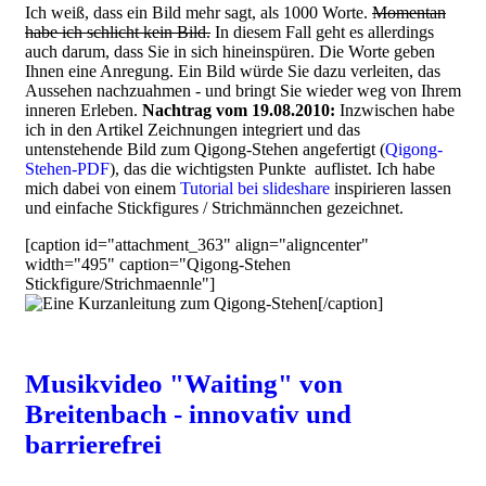
Ich weiß, dass ein Bild mehr sagt, als 1000 Worte.
Momentan
habe ich schlicht kein Bild.
In diesem Fall geht es allerdings
auch darum, dass Sie in sich hineinspüren. Die Worte geben
Ihnen eine Anregung. Ein Bild würde Sie dazu verleiten, das
Aussehen nachzuahmen - und bringt Sie wieder weg von Ihrem
inneren Erleben.
Nachtrag vom 19.08.2010:
Inzwischen habe
ich in den Artikel Zeichnungen integriert und das
untenstehende Bild zum Qigong-Stehen angefertigt (
Qigong-
Stehen-PDF
), das die wichtigsten Punkte auflistet. Ich habe
mich dabei von einem
Tutorial bei slideshare
inspirieren lassen
und einfache Stickfigures / Strichmännchen gezeichnet.
[caption id="attachment_363" align="aligncenter"
width="495" caption="Qigong-Stehen
Stickfigure/Strichmaennle"]
[/caption]
Musikvideo "Waiting" von
Breitenbach - innovativ und
barrierefrei