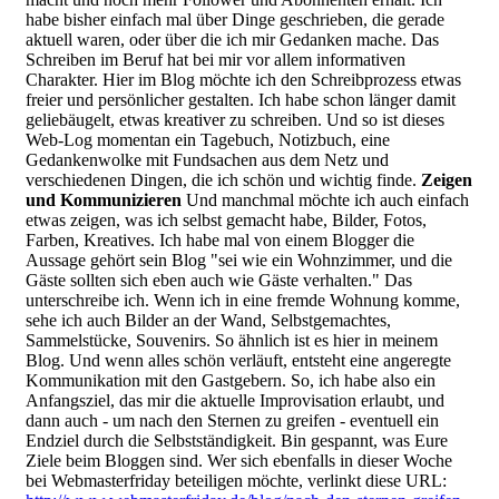
habe bisher einfach mal über Dinge geschrieben, die gerade
aktuell waren, oder über die ich mir Gedanken mache. Das
Schreiben im Beruf hat bei mir vor allem informativen
Charakter. Hier im Blog möchte ich den Schreibprozess etwas
freier und persönlicher gestalten. Ich habe schon länger damit
geliebäugelt, etwas kreativer zu schreiben. Und so ist dieses
Web-Log momentan ein Tagebuch, Notizbuch, eine
Gedankenwolke mit Fundsachen aus dem Netz und
verschiedenen Dingen, die ich schön und wichtig finde.
Zeigen
und Kommunizieren
Und manchmal möchte ich auch einfach
etwas zeigen, was ich selbst gemacht habe, Bilder, Fotos,
Farben, Kreatives. Ich habe mal von einem Blogger die
Aussage gehört sein Blog "sei wie ein Wohnzimmer, und die
Gäste sollten sich eben auch wie Gäste verhalten." Das
unterschreibe ich. Wenn ich in eine fremde Wohnung komme,
sehe ich auch Bilder an der Wand, Selbstgemachtes,
Sammelstücke, Souvenirs. So ähnlich ist es hier in meinem
Blog. Und wenn alles schön verläuft, entsteht eine angeregte
Kommunikation mit den Gastgebern. So, ich habe also ein
Anfangsziel, das mir die aktuelle Improvisation erlaubt, und
dann auch - um nach den Sternen zu greifen - eventuell ein
Endziel durch die Selbstständigkeit. Bin gespannt, was Eure
Ziele beim Bloggen sind. Wer sich ebenfalls in dieser Woche
bei Webmasterfriday beteiligen möchte, verlinkt diese URL: