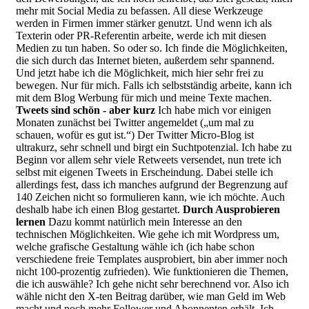
mehr mit Social Media zu befassen. All diese Werkzeuge
werden in Firmen immer stärker genutzt. Und wenn ich als
Texterin oder PR-Referentin arbeite, werde ich mit diesen
Medien zu tun haben. So oder so. Ich finde die Möglichkeiten,
die sich durch das Internet bieten, außerdem sehr spannend.
Und jetzt habe ich die Möglichkeit, mich hier sehr frei zu
bewegen. Nur für mich. Falls ich selbstständig arbeite, kann ich
mit dem Blog Werbung für mich und meine Texte machen.
Tweets sind schön - aber kurz
Ich habe mich vor einigen
Monaten zunächst bei Twitter angemeldet („um mal zu
schauen, wofür es gut ist.“) Der Twitter Micro-Blog ist
ultrakurz, sehr schnell und birgt ein Suchtpotenzial. Ich habe zu
Beginn vor allem sehr viele Retweets versendet, nun trete ich
selbst mit eigenen Tweets in Erscheindung. Dabei stelle ich
allerdings fest, dass ich manches aufgrund der Begrenzung auf
140 Zeichen nicht so formulieren kann, wie ich möchte. Auch
deshalb habe ich einen Blog gestartet.
Durch Ausprobieren
lernen
Dazu kommt natürlich mein Interesse an den
technischen Möglichkeiten. Wie gehe ich mit Wordpress um,
welche grafische Gestaltung wähle ich (ich habe schon
verschiedene freie Templates ausprobiert, bin aber immer noch
nicht 100-prozentig zufrieden). Wie funktionieren die Themen,
die ich auswähle? Ich gehe nicht sehr berechnend vor. Also ich
wähle nicht den X-ten Beitrag darüber, wie man Geld im Web
macht und noch mehr Follower und Abonnenten erhält. Ich