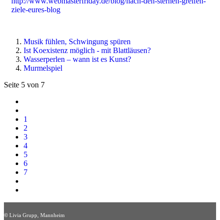
http://www.webmasterfriday.de/blog/nach-den-sternen-greifen-
ziele-eures-blog
Musik fühlen, Schwingung spüren
Ist Koexistenz möglich - mit Blattläusen?
Wasserperlen – wann ist es Kunst?
Murmelspiel
Seite 5 von 7
1
2
3
4
5
6
7
©
Livia Grupp, Mannheim