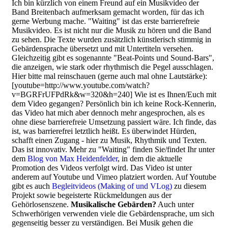
Ich bin kürzlich von einem Freund auf ein Musikvideo der
Band Breitenbach aufmerksam gemacht worden, für das ich
gerne Werbung mache. "Waiting" ist das erste barrierefreie
Musikvideo. Es ist nicht nur die Musik zu hören und die Band
zu sehen. Die Texte wurden zusätzlich künstlerisch stimmig in
Gebärdensprache übersetzt und mit Untertiteln versehen.
Gleichzeitig gibt es sogenannte "Beat-Points und Sound-Bars",
die anzeigen, wie stark oder rhythmisch die Pegel ausschlagen.
Hier bitte mal reinschauen (gerne auch mal ohne Lautstärke):
[youtube=http://www.youtube.com/watch?
v=BGRFrUFPdRk&w=320&h=240] Wie ist es Ihnen/Euch mit
dem Video gegangen? Persönlich bin ich keine Rock-Kennerin,
das Video hat mich aber dennoch mehr angesprochen, als es
ohne diese barrierefreie Umsetzung passiert wäre. Ich finde, das
ist, was barrierefrei letztlich heißt. Es überwindet Hürden,
schafft einen Zugang - hier zu Musik, Rhythmik und Texten.
Das ist innovativ. Mehr zu "Waiting" finden Sie/findet Ihr unter
dem
Blog von Max Heidenfelder
, in dem die aktuelle
Promotion des Videos verfolgt wird. Das Video ist unter
anderem auf Youtube und Vimeo platziert worden. Auf Youtube
gibt es auch
Begleitvideos (Making of und VLog)
zu diesem
Projekt sowie begeisterte Rückmeldungen aus der
Gehörlosenszene.
Musikalische Gebärden?
Auch unter
Schwerhörigen verwenden viele die Gebärdensprache, um sich
gegenseitig besser zu verständigen. Bei Musik gehen die