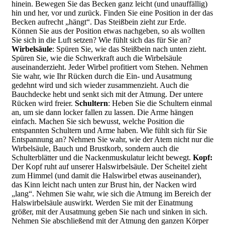
hinein. Bewegen Sie das Becken ganz leicht (und unauffällig)
hin und her, vor und zurück. Finden Sie eine Position in der das
Becken aufrecht „hängt“. Das Steißbein zieht zur Erde.
Können Sie aus der Position etwas nachgeben, so als wollten
Sie sich in die Luft setzen? Wie fühlt sich das für Sie an?
Wirbelsäule
: Spüren Sie, wie das Steißbein nach unten zieht.
Spüren Sie, wie die Schwerkraft auch die Wirbelsäule
auseinanderzieht. Jeder Wirbel profitiert vom Stehen. Nehmen
Sie wahr, wie Ihr Rücken durch die Ein- und Ausatmung
gedehnt wird und sich wieder zusammenzieht. Auch die
Bauchdecke hebt und senkt sich mit der Atmung. Der untere
Rücken wird freier.
Schultern
: Heben Sie die Schultern einmal
an, um sie dann locker fallen zu lassen. Die Arme hängen
einfach. Machen Sie sich bewusst, welche Position die
entspannten Schultern und Arme haben. Wie fühlt sich für Sie
Entspannung an? Nehmen Sie wahr, wie der Atem nicht nur die
Wirbelsäule, Bauch und Brustkorb, sondern auch die
Schulterblätter und die Nackenmuskulatur leicht bewegt.
Kopf:
Der Kopf ruht auf unserer Halswirbelsäule. Der Scheitel zieht
zum Himmel (und damit die Halswirbel etwas auseinander),
das Kinn leicht nach unten zur Brust hin, der Nacken wird
„lang“. Nehmen Sie wahr, wie sich die Atmung im Bereich der
Halswirbelsäule auswirkt. Werden Sie mit der Einatmung
größer, mit der Ausatmung geben Sie nach und sinken in sich.
Nehmen Sie abschließend mit der Atmung den ganzen Körper