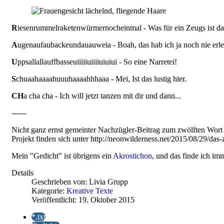
R
iesenrummelraketenwürmernocheinmal - Was für ein Zeugs ist d
A
ugenaufaubackeundauauweia - Boah, das hab ich ja noch nie erle
U
ppsallallauffbasseuiiiiiuiiiiuiuiui - So eine Narretei!
S
chuaahaaaahuuuhaaaahhhaaa - Mei, Ist das lustig hier.
CH
a cha cha - Ich will jetzt tanzen mit dir und dann...
------
Nicht ganz ernst gemeinter Nachzügler-Beitrag zum zwölften Wort "
Projekt finden sich unter
http://neonwilderness.net/2015/08/29/das-
Mein "Gedicht" ist übrigens ein
Akrostichon
, und das finde ich im
Details
Geschrieben von:
Livia Grupp
Kategorie:
Kreative Texte
Veröffentlicht: 19. Oktober 2015
*.txt